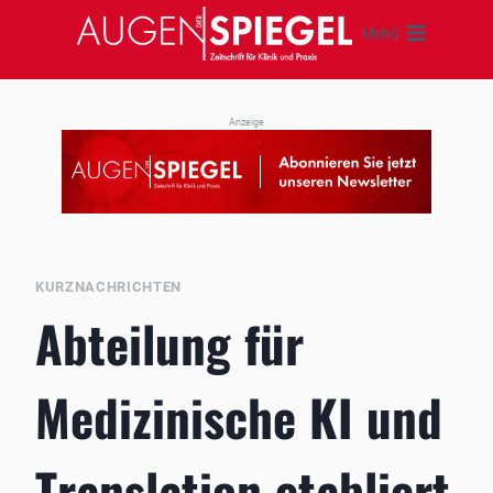
Zum
Menü
Inhalt
springen
Anzeige
KURZNACHRICHTEN
Abteilung für
Medizinische KI und
Translation etabliert